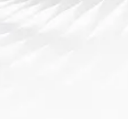
发展打开了新的篇章。
随着技术的不断进步和创新，贝宝体育将在智能运动领域
继续发挥重要作用，推动体育产业的全面升级。无论是在
竞技体育、健康管理还是健身娱乐领域，贝宝体育都将成
为引领数字化体育新时代的重要力量。