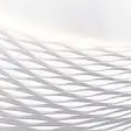
自己的体重、血糖、睡眠等健康指标，进而调整饮食和运
动计划，提升整体健康水平。
此外，数据分析还能够为体育产业的商业化提供数据支
持。通过对用户行为和消费数据的分析，贝宝体育能够帮
助体育品牌精准定位目标群体，制定更加有效的市场推广
策略。同时，数据分析还能够促进体育赛事的观赏体验，
例如通过分析观众的观看习惯和偏好，提供更加个性化的
赛事推荐和直播内容，提升观众的参与感和忠诚度。
4、贝宝体育在推动体育产业生态
系统中的角色
贝宝体育不仅仅是一个智能运动设备的制造商，它还致力
于打造一个开放的数字化体育生态系统。在这个生态系统
中，用户、运动员、品牌商、场馆等各方都能找到自己的
定位和价值。贝宝体育通过与各大体育品牌、科技公司、