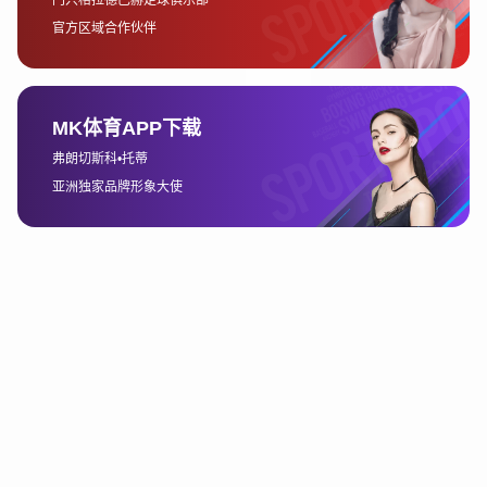
除此之外，智能健身器材在健身行业的应用也非常广泛。
贝宝体育与多个健身品牌合作，推出了带有人工智能分析
功能的智能跑步机、智能动感单车等。通过传感器和数据
分析，智能健身器材能够根据用户的体型、体能水平等因
素自动调节运动强度，并提供个性化的训练建议。这些智