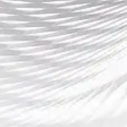
提升大众运动体验与健康管理水平。
与此同时，松鼠体育也将持续加强国际化视野，学习先进
体育运营理念与管理模式，不断提升赛事品质与服务能