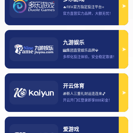
力、社会文化以及大众健康的重要纽带。松鼠体育以创新
化赛事运营、多元化互动模式以及智能化服务平台为核
心，不断探索全民健身发展的新路径，通过丰富多彩的体
育赛事和互动体验，推动大众从“旁观者”转变为“参与者”，
进一步激发全民运动热情。无论是社区运动推广、青少年
体育培养，还是数字科技赋能赛事体验，松鼠体育都展现
出强大的创新能力与社会责任感。与此同时，松鼠体育还
积极整合资源，打造线上线下融合的体育生态体系，让运
动更加便捷、更加有趣，也让不同年龄层的人群都能够在
体育中找到属于自己的快乐与价值。未来，随着体育产业
持续升级与全民健康意识不断增强，松鼠体育将继续引领
全民健身新风尚，打造更具活力的赛事互动新体验，为社
会共享运动精彩未来注入源源不断的动力。
一、创新赛事激发热情
随着全民健身国家战略的深入推进，越来越多的人开始重