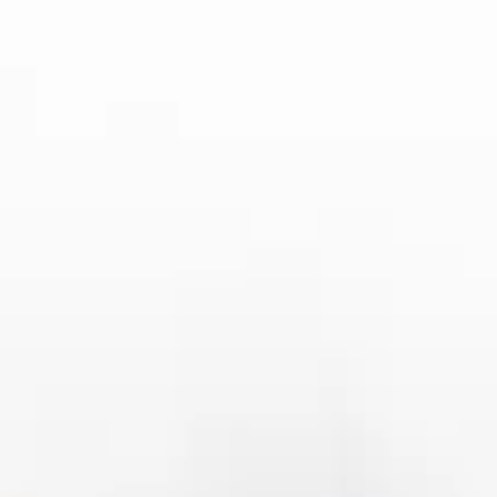
验为核心，通过丰富多元的活动形式，增强参与者之间的
交流与沟通，让体育真正成为凝聚社会活力的重要纽带。
在社区层面，松鼠体育积极组织各类群众性运动活动，推
动全民健身深入基层。无论是社区足球联赛，还是广场趣
味运动会，都吸引了大量居民积极参与。这些活动不仅丰
富了群众文化生活，也增强了社区居民之间的归属感与凝
聚力。
亚新体育
针对青少年群体，松鼠体育更加注重体育兴趣培养与团队
精神塑造。通过校园体育赛事、青少年训练营以及亲子互
动活动，让孩子们在运动中锻炼身体、培养意志，同时也
促进了家庭之间的情感互动。体育教育与成长体验的融
合，为青少年健康成长提供了积极支持。
此外，松鼠体育还不断加强与企业、学校以及社会组织之
间的合作，共同打造更加开放、多元的体育生态圈。不同
资源之间的深度联动，不仅提升了赛事影响力，也为全民
健身事业注入了更多活力。通过多方协同发展，体育逐渐