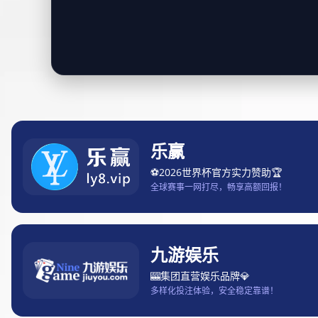
新葡京娱乐场全方位
级服务的完美结合
2025-01-06 02:02:35
文章摘要：
新葡京娱乐场是一座结合豪华娱乐与顶级服务的标
客户服务赢得了全球游客的赞誉。本文将从四个方
建筑设计、丰富的娱乐项目、顶级的餐饮服务和无
度假村的建筑和设计风格，到娱乐设施的多样性，
京娱乐场在细节上的追求与精湛的服务水平。文章
美结合进行总结，揭示其成功的关键所在。
1、独特的建筑与设计风格