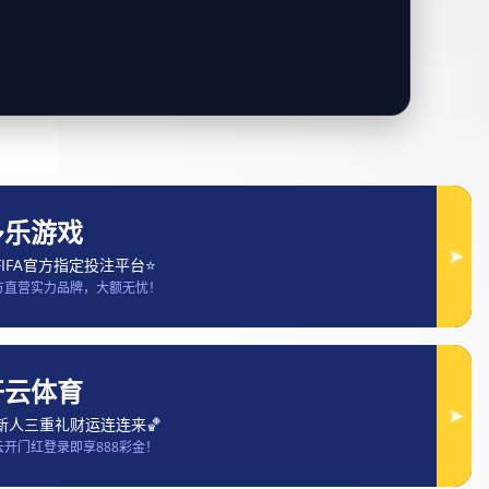
导航
了解亚新体育
五大联赛
体育动态
体育种类
互动 亚新体育平台