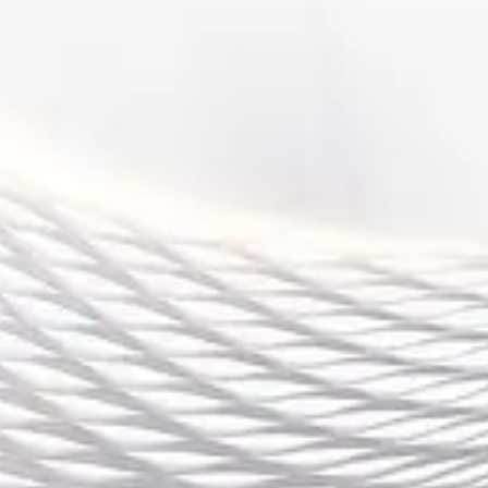
全保障。度假村内采用了最先进的安保技术，并且拥有专
，游客不仅能享受奢华的娱乐体验，还能感受到被尊重和
，这座度假村的成功不仅在于其奢华的建筑设计、丰富的
客户服务。每一位游客在这里都能找到属于自己的独特体
餐厅中享受美味，亦或是在温馨的环境中得到一对一的私
假体验。
是一个综合娱乐中心，成功地将豪华、舒适与娱乐融为一
行业的发展，成为游客心中无可替代的奢华之地。
解
百利宫娱乐场（中国）打造全新娱乐体验